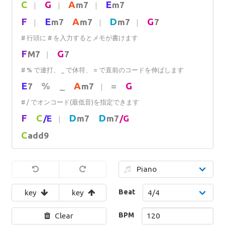
C
G
A
E
m7
m7
|
|
|
F
E
A
D
G
m7
m7
m7
7
|
|
|
# 行頭に # を入力するとメモが書けます
F
G
M7
7
|
# % で連打、 _ で休符、 = で直前のコードを伸ばします
E
%
_
A
=
G
7
m7
|
# / でオンコード(最低音)を指定できます
F
C
D
D
/E
m7
m7
/G
|
C
add9
Beat
key
key
BPM
Clear